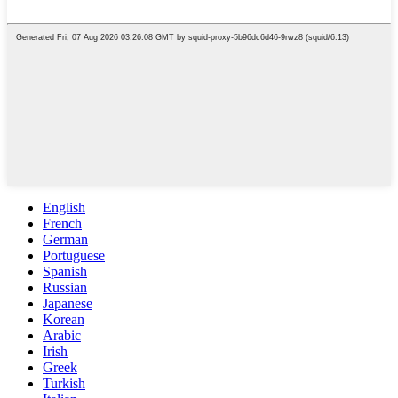
English
French
German
Portuguese
Spanish
Russian
Japanese
Korean
Arabic
Irish
Greek
Turkish